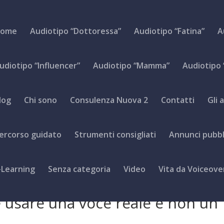
ome
Audiotipo “Dottoressa”
Audiotipo “Fatina”
A
udiotipo “Influencer”
Audiotipo “Mamma”
Audiotipo
log
Chi sono
Consulenza Nuova 2
Contatti
Gli 
ercorso guidato
Strumenti consigliati
Annunci pubbli
-Learning
Senza categoria
Video
Vita da Voiceove
 usare una voce reale e non un