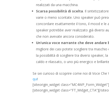
realizzati da una macchina.
Scarsa possibilità di scelta
. Il sintetizzato
varie o meno scontate. Uno speaker può presen
concordare esattamente il tono, il mood e le a
speaker potrebbe aver realizzato già diversi au
che non avevate ancora considerato.
Un’unica voce narrante che deve andare 
migliore dei casi potete scegliere tra maschi
la possibilità di scegliere tra diversi speaker,
caldo e rilassato, o uno più energico e brillante
Se sei curioso di scoprire come noi di Voce Che
qui
!
[siteorigin_widget class=”MC4WP_Form_Widget”
[siteorigin_widget class=”FT_Widget_CTA”]
[/site