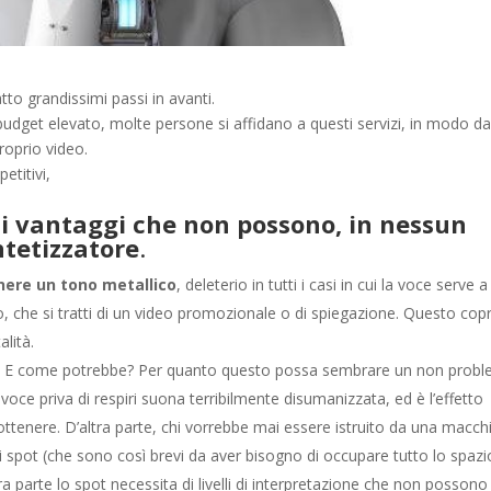
atto grandissimi passi in avanti.
udget elevato, molte persone si affidano a questi servizi, in modo d
roprio video.
etitivi,
rsi vantaggi che non possono, in nessun
ntetizzatore
.
nere un tono metallico
, deleterio in tutti i casi in cui la voce serve a
eo, che si tratti di un video promozionale o di spiegazione. Questo copr
lità.
. E come potrebbe? Per quanto questo possa sembrare un non probl
 voce priva di respiri suona terribilmente disumanizzata, ed è l’effetto
ttenere. D’altra parte, chi vorrebbe mai essere istruito da una macch
i spot (che sono così brevi da aver bisogno di occupare tutto lo spazi
tra parte lo spot necessita di livelli di interpretazione che non posson