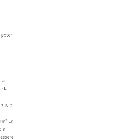
a poter
 far
e la
ema, e
ina? La
o a
o essere