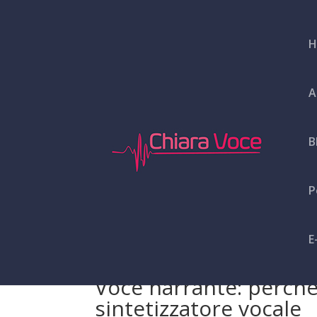
H
A
B
P
E
Voce narrante: perché
sintetizzatore vocale