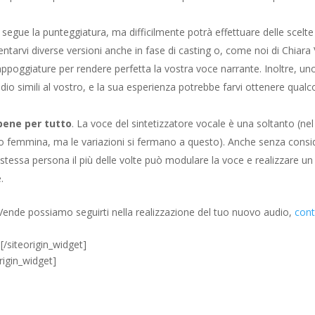
re segue la punteggiatura, ma difficilmente potrà effettuare delle scelte
tarvi diverse versioni anche in fase di casting o, come noi di Chiara
ppoggiature per rendere perfetta la vostra voce narrante. Inoltre, un
dio simili al vostro, e la sua esperienza potrebbe farvi ottenere qual
bene per tutto
. La voce del sintetizzatore vocale è una soltanto (nel
o o femmina, ma le variazioni si fermano a questo). Anche senza consi
 la stessa persona il più delle volte può modulare la voce e realizzare u
.
 Vende possiamo seguirti nella realizzazione del tuo nuovo audio,
cont
]
[/siteorigin_widget]
origin_widget]