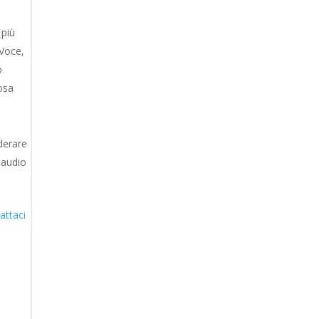
 più
 Voce,
o
cosa
derare
n audio
attaci