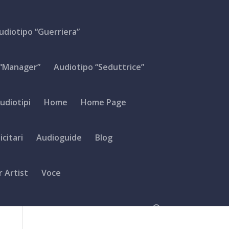
udiotipo “Guerriera”
 “Manager”
Audiotipo “Seduttrice”
audiotipi
Home
Home Page
citari
Audioguide
Blog
r Artist
Voce